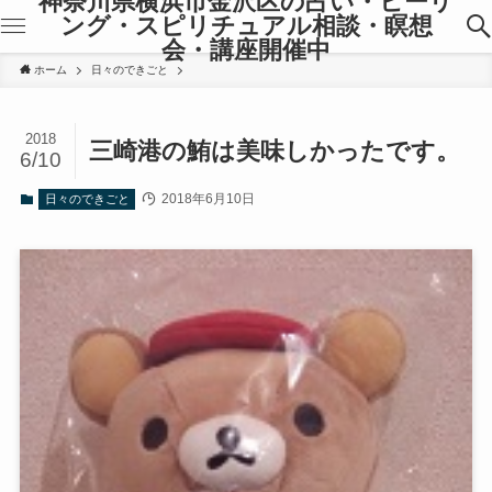
神奈川県横浜市金沢区の占い・ヒーリ
ング・スピリチュアル相談・瞑想
会・講座開催中
ホーム
日々のできごと
2018
三崎港の鮪は美味しかったです。
6/10
2018年6月10日
日々のできごと